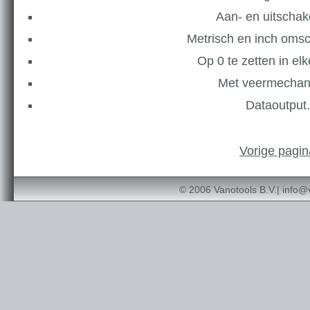
Aan- en uitschak
Metrisch en inch omsc
Op 0 te zetten in elk
Met veermecha
Dataoutput.
Vorige pagin
© 2006 Vanotools B.V.|
info@v