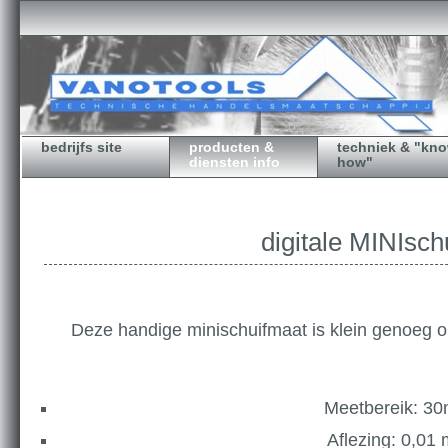
bedrijfs site
producten &
techniek & "kn
diensten info
how"
digitale MINIsch
Deze handige minischuifmaat is klein genoeg 
Meetbereik: 3
Aflezing: 0,01