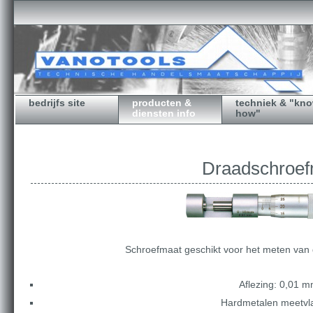
bedrijfs site
producten &
techniek & "kn
diensten info
how"
Draadschroef
Schroefmaat geschikt voor het meten van 
Aflezing: 0,01 m
Hardmetalen meetvl