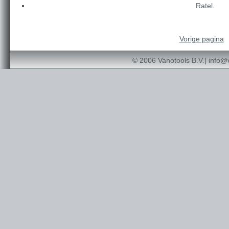
Ratel.
Vorige pagina
© 2006 Vanotools B.V.|
info@v