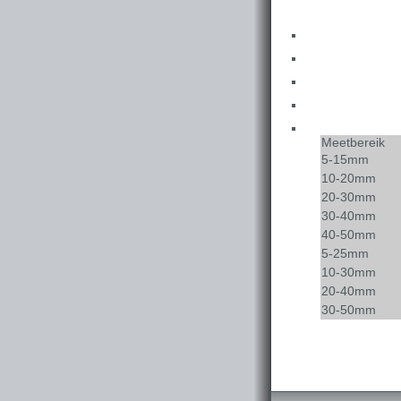
Meetbereik
5-15mm
10-20mm
20-30mm
30-40mm
40-50mm
5-25mm
10-30mm
20-40mm
30-50mm