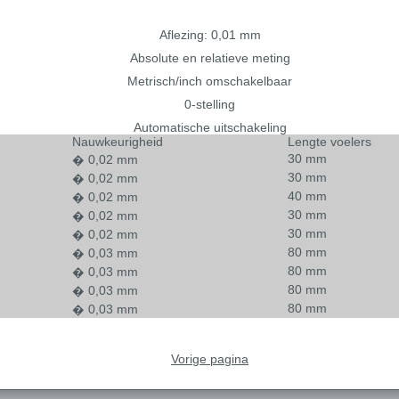
Aflezing: 0,01 mm
Absolute en relatieve meting
Metrisch/inch omschakelbaar
0-stelling
Automatische uitschakeling
Nauwkeurigheid
Lengte voelers
30 mm
� 0,02 mm
30 mm
� 0,02 mm
40 mm
� 0,02 mm
30 mm
� 0,02 mm
30 mm
� 0,02 mm
80 mm
� 0,03 mm
80 mm
� 0,03 mm
80 mm
� 0,03 mm
80 mm
� 0,03 mm
Vorige pagina