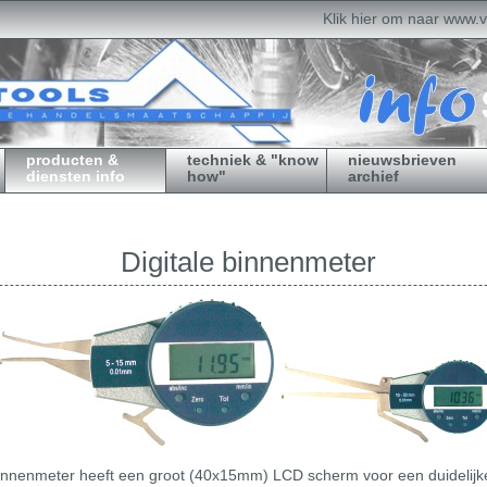
Klik hier om naar www.v
producten &
techniek & "know
nieuwsbrieven
diensten info
how"
archief
Digitale binnenmeter
nnenmeter heeft een groot (40x15mm) LCD scherm voor een duidelijke