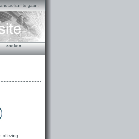
anotools.nl te gaan.
zoeken
 aflezing